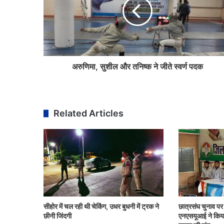
अरुणिमा, सुशील और तनिष्क ने जीते स्वर्ण पदक
Related Articles
सीहोर में चल रही थी चेकिंग, उधर बुधनी में ट्रक ने
छात्रसंघ चुनाव पर ह
छीनी जिंदगी
एनएसयूआई ने किया स