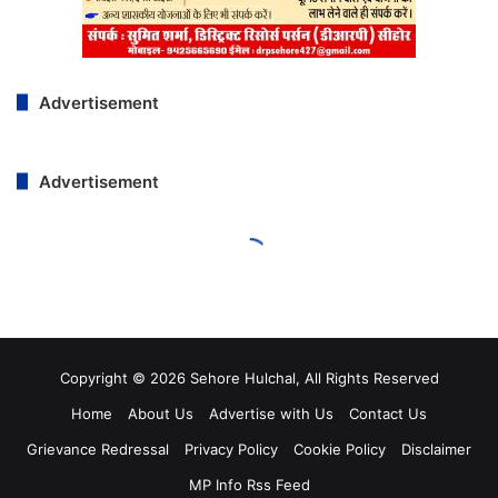
Copyright © 2026 Sehore Hulchal, All Rights Reserved
Home
About Us
Advertise with Us
Contact Us
Grievance Redressal
Privacy Policy
Cookie Policy
Disclaimer
MP Info Rss Feed