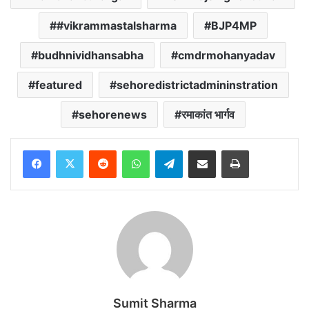
#vikrammastalsharma
BJP4MP
budhnividhansabha
cmdrmohanyadav
featured
sehoredistrictadmininstration
sehorenews
रमाकांत भार्गव
Reddit
WhatsApp
Telegram
Share via Email
Print
Sumit Sharma