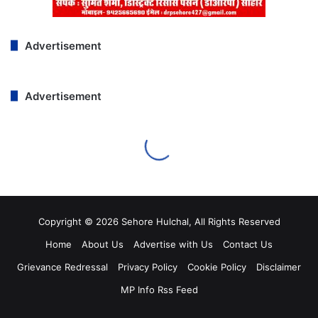
Copyright © 2026 Sehore Hulchal, All Rights Reserved
Home
About Us
Advertise with Us
Contact Us
Grievance Redressal
Privacy Policy
Cookie Policy
Disclaimer
MP Info Rss Feed