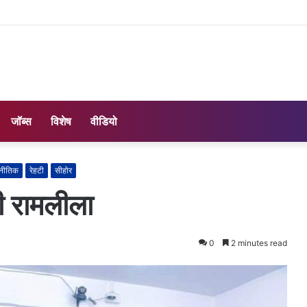
जॉब्स
विशेष
वीडियो
नीतिक
रेहटी
सीहोर
ही रामलीला
0
2 minutes read