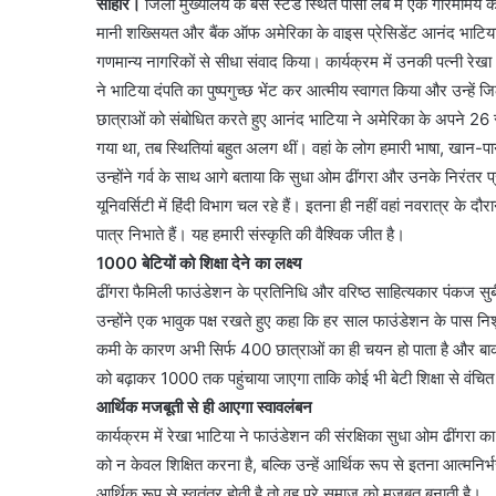
सीहोर।
जिला मुख्यालय के बस स्टैंड स्थित पीसी लैब में एक गरिमामय क
मानी शख्सियत और बैंक ऑफ अमेरिका के वाइस प्रेसिडेंट आनंद भाटिया म
गणमान्य नागरिकों से सीधा संवाद किया। कार्यक्रम में उनकी पत्नी रेख
ने भाटिया दंपति का पुष्पगुच्छ भेंट कर आत्मीय स्वागत किया और उन्हें 
छात्राओं को संबोधित करते हुए आनंद भाटिया ने अमेरिका के अपने 26 स
गया था, तब स्थितियां बहुत अलग थीं। वहां के लोग हमारी भाषा, खान-
उन्होंने गर्व के साथ आगे बताया कि सुधा ओम ढींगरा और उनके निरंत
यूनिवर्सिटी में हिंदी विभाग चल रहे हैं। इतना ही नहीं वहां नवरात्र के 
पात्र निभाते हैं। यह हमारी संस्कृति की वैश्विक जीत है।
1000 बेटियों को शिक्षा देने का लक्ष्य
ढींगरा फैमिली फाउंडेशन के प्रतिनिधि और वरिष्ठ साहित्यकार पंकज सुबीर न
उन्होंने एक भावुक पक्ष रखते हुए कहा कि हर साल फाउंडेशन के पास नि
कमी के कारण अभी सिर्फ 400 छात्राओं का ही चयन हो पाता है और बाकी बे
को बढ़ाकर 1000 तक पहुंचाया जाएगा ताकि कोई भी बेटी शिक्षा से वंचि
आर्थिक मजबूती से ही आएगा स्वावलंबन
कार्यक्रम में रेखा भाटिया ने फाउंडेशन की संरक्षिका सुधा ओम ढींगरा 
को न केवल शिक्षित करना है, बल्कि उन्हें आर्थिक रूप से इतना आत्मनि
आर्थिक रूप से स्वतंत्र होती है तो वह पूरे समाज को मजबूत बनाती है।