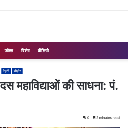
जॉब्स
विशेष
वीडियो
रेहटी
सीहोर
 दस महाविद्याओं की साधना: पं.
0
2 minutes read