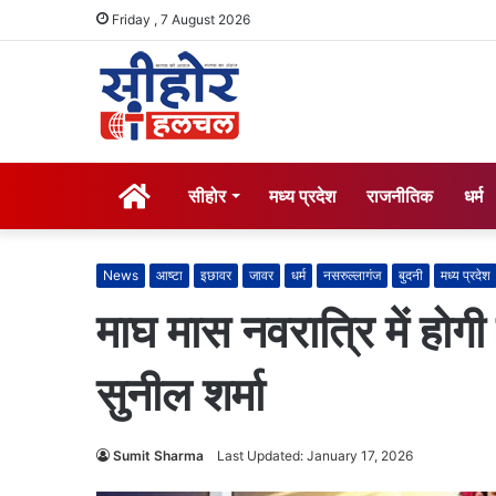
Friday , 7 August 2026
होम
सीहोर
मध्य प्रदेश
राजनीतिक
धर्म
News
आष्टा
इछावर
जावर
धर्म
नसरुल्लागंज
बुदनी
मध्य प्रदेश
माघ मास नवरात्रि में होगी
सुनील शर्मा
Sumit Sharma
Last Updated: January 17, 2026