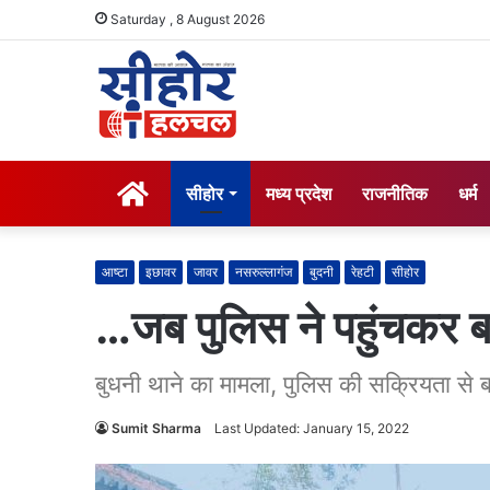
Saturday , 8 August 2026
होम
सीहोर
मध्य प्रदेश
राजनीतिक
धर्म
आष्टा
इछावर
जावर
नसरुल्लागंज
बुदनी
रेहटी
सीहोर
…जब पुलिस ने पहुंचकर 
बुधनी थाने का मामला, पुलिस की सक्रियता से 
Sumit Sharma
Last Updated: January 15, 2022