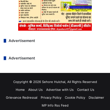
Advertisement
Advertisement
Copyright © 2026 Sehore Hulchal, All Rights Reserved
Home
About Us
Advertise with Us
Contact Us
Grievance Redressal
Privacy Policy
Cookie Policy
Disclaimer
MP Info Rss Feed