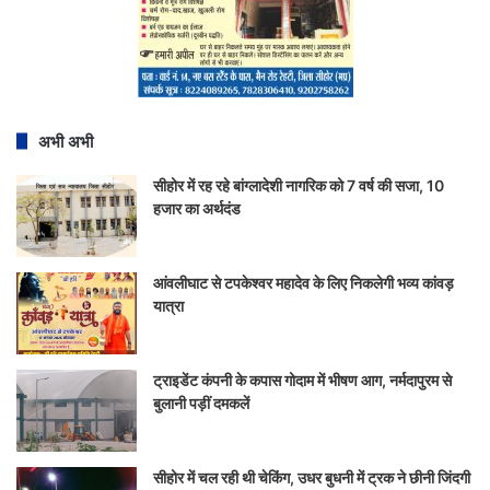
अभी अभी
सीहोर में रह रहे बांग्लादेशी नागरिक को 7 वर्ष की सजा, 10
हजार का अर्थदंड
आंवलीघाट से टपकेश्वर महादेव के लिए निकलेगी भव्य कांवड़
यात्रा
ट्राइडेंट कंपनी के कपास गोदाम में भीषण आग, नर्मदापुरम से
बुलानी पड़ीं दमकलें
सीहोर में चल रही थी चेकिंग, उधर बुधनी में ट्रक ने छीनी जिंदगी