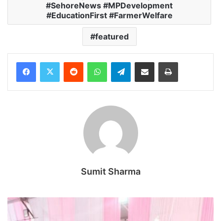
#SehoreNews #MPDevelopment
#EducationFirst #FarmerWelfare
featured
Reddit
WhatsApp
Telegram
Share via Email
Print
Sumit Sharma