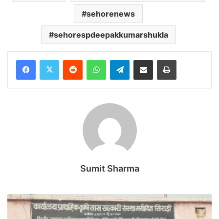
sehorenews
sehorespdeepakkumarshukla
Reddit
WhatsApp
Telegram
Share via Email
Print
Sumit Sharma