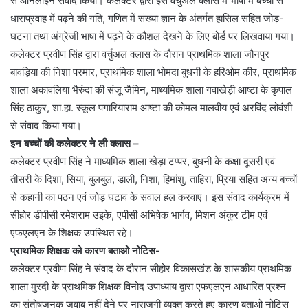
से ऑनलाइन संवाद किया। कलेक्टर द्वारा इस वर्चुअल क्लास में भाषा में बच्चों से
धाराप्रवाह में पढ़ने की गति, गणित में संख्या ज्ञान के अंतर्गत हासिल सहित जोड़-
घटना तथा अंग्रेजी भाषा में पढ़ने के कौशल देखने के लिए बोर्ड पर लिखवाया गया।
कलेक्टर प्रवीण सिंह द्वारा वर्चुअल क्लास के दौरान प्राथमिक शाला जौनपुर
बावड़िया की निशा परमार, प्राथमिक शाला भोमदा बुधनी के हरिओम कीर, प्राथमिक
शाला अकावलिया भैरुंदा की संजू जैमिन, माध्यमिक शाला गवाखेड़ी आष्टा के कृपाल
सिंह ठाकुर, शा.हा. स्कूल पगारियाराम आष्टा की कोमल मालवीय एवं अरविंद लोवंशी
से संवाद किया गया।
इन बच्चों की कलेक्टर ने ली क्लास –
कलेक्टर प्रवीण सिंह ने माध्यमिक शाला खेड़ा टप्पर, बुधनी के कक्षा दूसरी एवं
तीसरी के दिशा, सिया, बुलबुल, डाली, निशा, हिमांशु, ताहिरा, प्रिया सहित अन्य बच्चों
से कहानी का पठन एवं जोड़ घटाव के सवाल हल करवाए। इस संवाद कार्यक्रम में
सीहोर डीपीसी रमेशराम उइके, एपीसी अभिषेक भार्गव, मिशन अंकुर टीम एवं
एफएलएन के शिक्षक उपस्थित रहे।
प्राथमिक शिक्षक को कारण बताओ नोटिस-
कलेक्टर प्रवीण सिंह ने संवाद के दौरान सीहोर विकासखंड के शासकीय प्राथमिक
शाला मुरदी के प्राथमिक शिक्षक विनोद उपाध्याय द्वारा एफएलएन आधारित प्रश्न
का संतोषजनक जवाब नहीं देने पर नाराजगी व्यक्त करते हुए कारण बताओ नोटिस