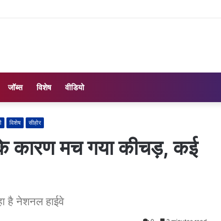
जॉब्स
विशेष
वीडियो
ी
विशेष
सीहोर
के कारण मच गया कीचड़, कई
ा है नेशनल हाईवे