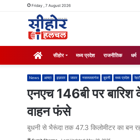
Friday , 7 August 2026
होम
सीहोर
मध्य प्रदेश
राजनीतिक
धर्म
News
आष्टा
इछावर
जावर
नसरुल्लागंज
बुदनी
मध्य प्रदेश
रेहट
एनएच 146बी पर बारिश 
वाहन फंसे
बुधनी से भैरूंदा तक 47.3 किलोमीटर का बन रह