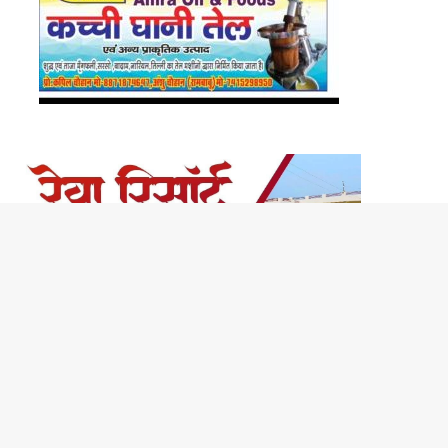
Bac
to
top
butt