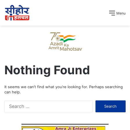
Menu
Nothing Found
It seems we can’t find what you’re looking for. Perhaps searching
can help.
S
e
a
r
c