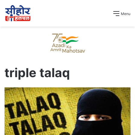
Menu
triple talaq