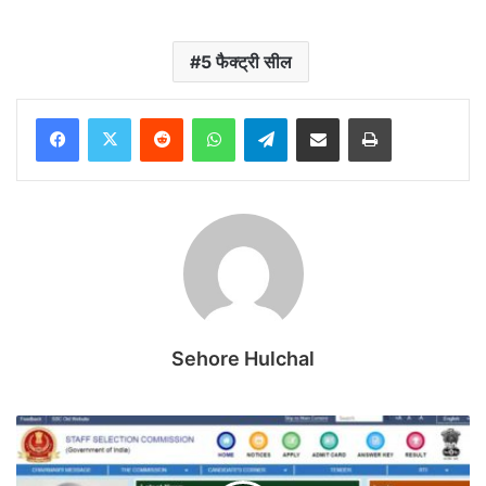
5 फैक्ट्री सील
Reddit
WhatsApp
Telegram
Share via Email
Print
Sehore Hulchal