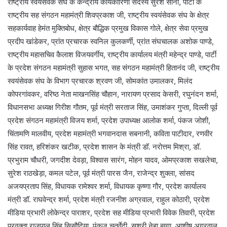
राष्ट्रीय स्वयंसेवक संघ के केन्द्रीय कार्यकारिणी सदस्य सुरेश सोनी, पार्टी के
राष्ट्रीय सह संगठन महामंत्री शिवप्रकाश जी, राष्ट्रीय स्वयंसेवक संघ के क्षेत्र
सहकार्यवाह हेमंत मुक्तिबोध, क्षेत्र बौद्धिक प्रमुख विकास गोले, क्षेत्र सेवा प्रमुख
प्रदीप खांडेकर, प्रांत प्रचारक स्वनिल कुलकर्णी, प्रांत संघचालक अशोक पाण्डे,
राष्ट्रीय महासचिव कैलाश विजयवर्गीय, राष्ट्रीय कार्यालय मंत्री महेन्द्र पाण्डे, पार्टी
के प्रदेश संगठन महामंत्री सुहास भगत, सह संगठन महामंत्री हितानंद जी, राष्ट्रीय
स्वयंसेवक संघ के विभाग प्रचारक श्रवण जी, सोमकांत उमालकर, मिलंद
कोपरगांवकर, वरिष्ठ नेता माखनसिंह चौहान, नारायण प्रसाद केसरी, रघुनंदन शर्मा,
विधानसभा अध्यक्ष गिरीश गौतम, पूर्व मंत्री सरताज सिंह, उमाशंकर गुप्ता, दिल्ली पूर्व
प्रदेश संगठन महामंत्री विजय शर्मा, प्रदेश उपाध्यक्ष आलोक शर्मा, पंकज जोशी,
चिंतामणि मालवीय, प्रदेश महामंत्री भगवानदास सबनानी, कविता पाटीदार, रणवीर
सिंह रावत, हरिशंकर खटीक, प्रदेश शासन के मंत्री डॉ. नरोत्तम मिश्रा, डॉ.
प्रभुराम चौधरी, जगदीश देवड़ा, विश्वास सारंग, मोहन यादव, ओमप्रकाश सखलेचा,
सुरेश राठखेड़ा, कमल पटेल, पूर्व मंत्री पारस जैन, राजेन्द्र शुक्ला, सांसद
अजयप्रताप सिंह, विधायक रामेश्वर शर्मा, विधायक कृष्णा गौर, प्रदेश कार्यालय
मंत्री डॉ. राघवेन्द्र शर्मा, प्रदेश मंत्री रजनीश अग्रवाल, राहुल कोठारी, प्रदेश
मीडिया प्रभारी लोकेन्द्र पाराशर, प्रदेश सह मीडिया प्रभारी विवेक तिवारी, प्रदेश
प्रवक्ता राजपाल सिंह सिसौदिया, पंकज चतुर्वेदी, सुश्री नेहा बग्गा, आशीष अग्रवाल,