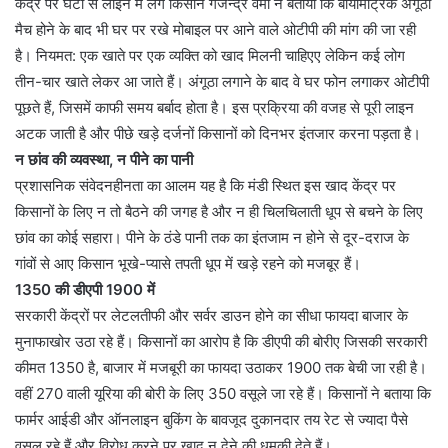
केंद्र पर घंटों से लाइन में लगे किसान गजेन्द्र वर्मा ने बताया कि बायोमेट्रिक अंगूठा
मैच होने के बाद भी घर पर रखे मोबाइल पर आने वाले ओटीपी की मांग की जा रही
है। नियमत: एक खाते पर एक व्यक्ति को खाद मिलनी चाहिएए लेकिन कई लोग
तीन-चार खाते लेकर आ जाते हैं। अंगूठा लगाने के बाद वे घर फोन लगाकर ओटीपी
पूछते हैं, जिसमें काफी समय बर्बाद होता है। इस प्रक्रिया की वजह से पूरी लाइन
अटक जाती है और पीछे खड़े दर्जनों किसानों को दिनभर इंतजार करना पड़ता है।
न छांव की व्यवस्था, न पीने का पानी
प्रशासनिक संवेदनहीनता का आलम यह है कि मंडी स्थित इस खाद केंद्र पर
किसानों के लिए न तो बैठने की जगह है और न ही चिलचिलाती धूप से बचने के लिए
छांव का कोई सहारा। पीने के ठंडे पानी तक का इंतजाम न होने से दूर-दराज के
गांवों से आए किसान भूखे-प्यासे तपती धूप में खड़े रहने को मजबूर हैं।
1350 की डीएपी 1900 में
सरकारी केंद्रों पर लेटलतीफी और सर्वर डाउन होने का सीधा फायदा बाजार के
मुनाफाखोर उठा रहे हैं। किसानों का आरोप है कि डीएपी की बोरीए जिसकी सरकारी
कीमत 1350 है, बाजार में मजबूरी का फायदा उठाकर 1900 तक बेची जा रही है।
वहीं 270 वाली यूरिया की बोरी के लिए 350 वसूले जा रहे हैं। किसानों ने बताया कि
फार्मर आईडी और ऑनलाइन बुकिंग के बावजूद दुकानदार तय रेट से ज्यादा पैसे
वसूल रहे हैं और विरोध करने पर खाद न देने की धमकी देते हैं।