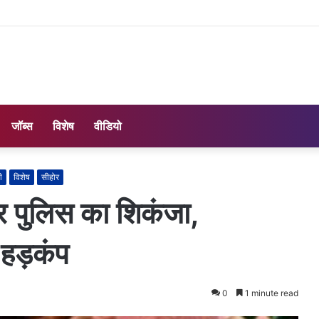
जॉब्स
विशेष
वीडियो
ी
विशेष
सीहोर
पर पुलिस का शिकंजा,
 हड़कंप
0
1 minute read