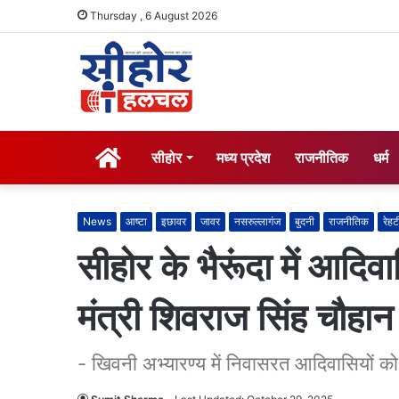
Thursday , 6 August 2026
होम
सीहोर
मध्य प्रदेश
राजनीतिक
धर्म
News
आष्टा
इछावर
जावर
नसरुल्लागंज
बुदनी
राजनीतिक
रेहट
सीहोर के भैरूंदा में आदिवा
मंत्री शिवराज सिंह चौहान 
- खिवनी अभ्यारण्य में निवासरत आदिवासियों क