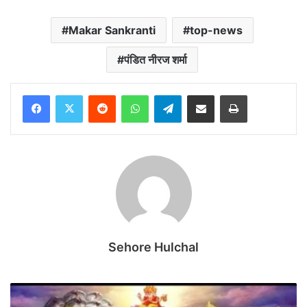
Makar Sankranti
top-news
पंडित नीरज शर्मा
Reddit
WhatsApp
Telegram
Share via Email
Print
Sehore Hulchal