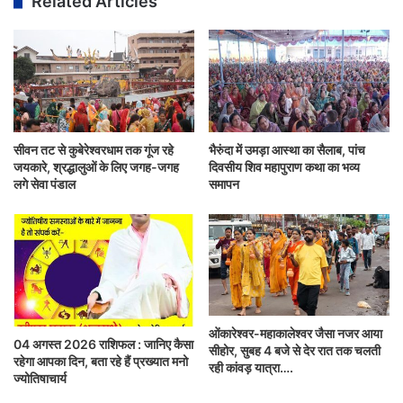
Related Articles
सीवन तट से कुबेरेश्वरधाम तक गूंज रहे
भैरुंदा में उमड़ा आस्था का सैलाब, पांच
जयकारे, श्रद्धालुओं के लिए जगह-जगह
दिवसीय शिव महापुराण कथा का भव्य
लगे सेवा पंडाल
समापन
ओंकारेश्वर-महाकालेश्वर जैसा नजर आया
04 अगस्त 2026 राशिफल : जानिए कैसा
सीहोर, सुबह 4 बजे से देर रात तक चलती
रहेगा आपका दिन, बता रहे हैं प्रख्यात मनो
रही कांवड़ यात्रा….
ज्योतिषाचार्य