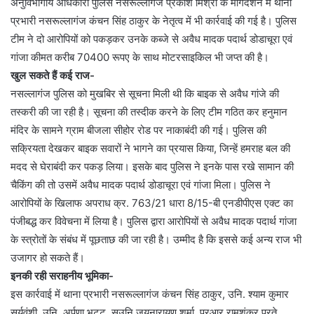
अनुविभागीय अधिकारी पुलिस नसरूल्लागंज प्रकाश मिश्रा के मार्गदर्शन में थाना
प्रभारी नसरूल्लागंज कंचन सिंह ठाकुर के नेतृत्व में भी कार्रवाई की गई है। पुलिस
टीम ने दो आरोपियों को पकड़कर उनके कब्जे से अवैध मादक पदार्थ डोडाचूरा एवं
गांजा कीमत करीब 70400 रूपए के साथ मोटरसाइकिल भी जप्त की है।
खुल सकते हैं कई राज-
नसल्लागंज पुलिस को मुखबिर से सूचना मिली थी कि बाइक से अवैध गांजे की
तस्करी की जा रही है। सूचना की तस्दीक करने के लिए टीम गठित कर हनुमान
मंदिर के सामने ग्राम बीजला सीहोर रोड पर नाकाबंदी की गई। पुलिस की
सक्रियता देखकर बाइक सवारों ने भागने का प्रयास किया, जिन्हें हमराह बल की
मदद से घेराबंदी कर पकड़ लिया। इसके बाद पुलिस ने इनके पास रखे सामान की
चैकिंग की तो उसमें अवैध मादक पदार्थ डोडाचूरा एवं गांजा मिला। पुलिस ने
आरोपियों के खिलाफ अपराध क्र. 763/21 धारा 8/15-बी एनडीपीएस एक्ट का
पंजीबद्ध कर विवेचना में लिया है। पुलिस द्वारा आरोपियों से अवैध मादक पदार्थ गांजा
के स्त्रोतों के संबंध में पूछताछ की जा रही है। उम्मीद है कि इससे कई अन्य राज भी
उजागर हो सकते हैं।
इनकी रही सराहनीय भूमिका-
इस कार्रवाई में थाना प्रभारी नसरूल्लागंज कंचन सिंह ठाकुर, उनि. श्याम कुमार
सूर्यवंशी, उनि. अर्पणा भट्ट, सउनि जयनारायण शर्मा, प्रआर रामशंकर परते,