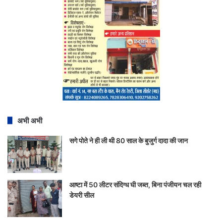
अभी अभी
सगे पोते ने ही ली थी 80 साल के बुजुर्ग दादा की जान
आष्टा में 50 लीटर संदिग्ध घी जब्त, बिना पंजीयन चल रही
डेयरी सील