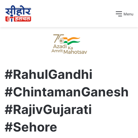
Menu
#RahulGandhi
#ChintamanGanesh
#RajivGujarati
#Sehore