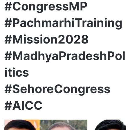
#CongressMP
#PachmarhiTraining
#Mission2028
#MadhyaPradeshPol
itics
#SehoreCongress
#AICC