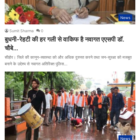
News
Sumit Sharma
0
बुधनी-रेहटी की हर गली से वाकिफ है नवागत एएसपी डॉ.
चौबे…
सीहोर। जिले की कानून-व्यवस्था को और अधिक दुरुस्त करने तथा जन-सुरक्षा को मजबूत
बनाने के उद्देश्य से नवागत अतिरिक्त पुलिस…
News