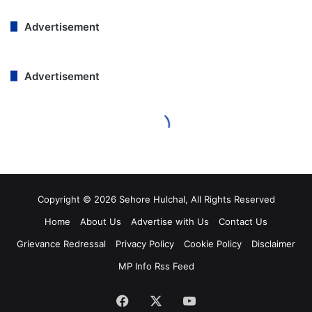
Copyright © 2026 Sehore Hulchal, All Rights Reserved
Home
About Us
Advertise with Us
Contact Us
Grievance Redressal
Privacy Policy
Cookie Policy
Disclaimer
MP Info Rss Feed
Facebook
Twitter
YouTube