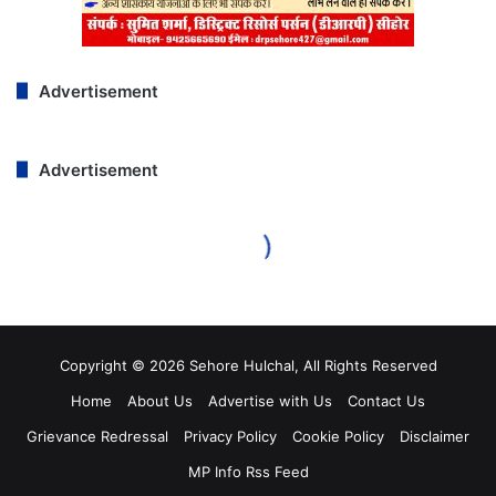
Copyright © 2026 Sehore Hulchal, All Rights Reserved
Home
About Us
Advertise with Us
Contact Us
Grievance Redressal
Privacy Policy
Cookie Policy
Disclaimer
MP Info Rss Feed