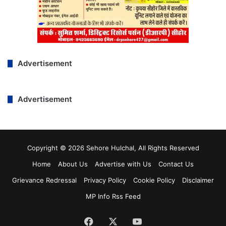
Advertisement
Advertisement
Copyright © 2026 Sehore Hulchal, All Rights Reserved
Home
About Us
Advertise with Us
Contact Us
Grievance Redressal
Privacy Policy
Cookie Policy
Disclaimer
MP Info Rss Feed
Facebook
Twitter
YouTube