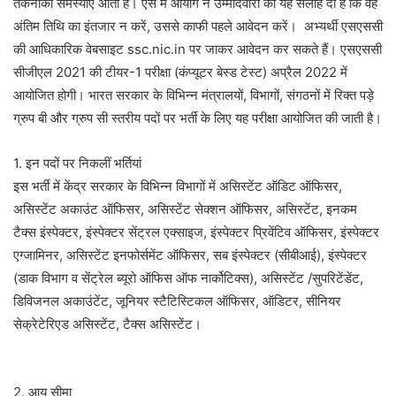
तकनीकी समस्याएं आती हैं। ऐसे में आयोग ने उम्मीदवारों को यह सलाह दी है कि वह
अंतिम तिथि का इंतजार न करें, उससे काफी पहले आवेदन करें। अभ्यर्थी एसएससी
की आधिकारिक वेबसाइट ssc.nic.in पर जाकर आवेदन कर सकते हैं। एसएससी
सीजीएल 2021 की टीयर-1 परीक्षा (कंप्यूटर बेस्ड टेस्ट) अप्रैल 2022 में
आयोजित होगी। भारत सरकार के विभिन्न मंत्रालयों, विभागों, संगठनों में रिक्त पड़े
ग्रुप बी और ग्रुप सी स्तरीय पदों पर भर्ती के लिए यह परीक्षा आयोजित की जाती है।
1. इन पदों पर निकलीं भर्तियां
इस भर्ती में केंद्र सरकार के विभिन्न विभागों में असिस्टेंट ऑडिट ऑफिसर,
असिस्टेंट अकाउंट ऑफिसर, असिस्टेंट सेक्शन ऑफिसर, असिस्टेंट, इनकम
टैक्स इंस्पेक्टर, इंस्पेक्टर सेंट्रल एक्साइज, इंस्पेक्टर प्रिवेंटिव ऑफिसर, इंस्पेक्टर
एग्जामिनर, असिस्टेंट इनफोर्समेंट ऑफिसर, सब इंस्पेक्टर (सीबीआई), इंस्पेक्टर
(डाक विभाग व सेंट्रेल ब्यूरो ऑफिस ऑफ नार्कोटिक्स), असिस्टेंट /सुपरिटेंडेंट,
डिविजनल अकाउंटेंट, जूनियर स्टैटिस्टिकल ऑफिसर, ऑडिटर, सीनियर
सेक्रेटेरिएड असिस्टेंट, टैक्स असिस्टेंट।
2. आयु सीमा