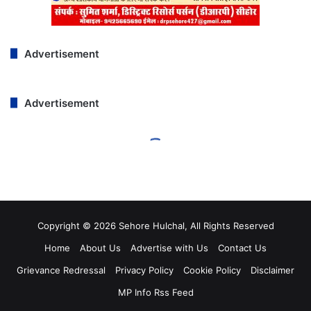
Copyright © 2026 Sehore Hulchal, All Rights Reserved
Home
About Us
Advertise with Us
Contact Us
Grievance Redressal
Privacy Policy
Cookie Policy
Disclaimer
MP Info Rss Feed